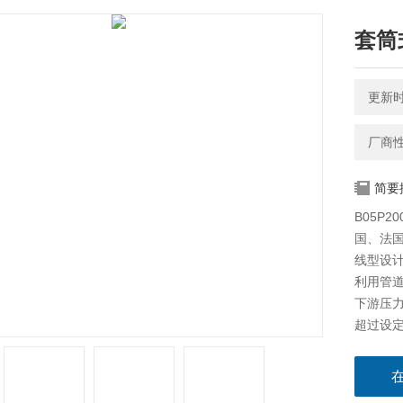
套筒
更新时间
厂商
简要
B05P
国、法
线型设
利用管
下游压
超过设