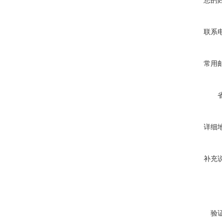
您的
联系
常用
详细
补充
验