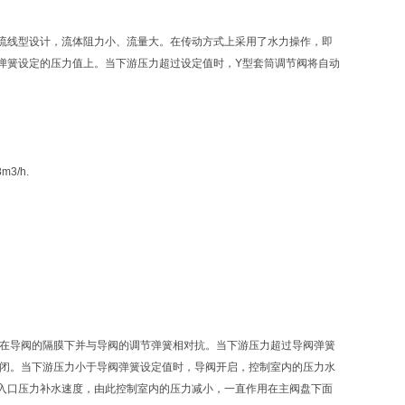
流线型设计，流体阻力小、流量大。在传动方式上采用了水力操作，即
弹簧设定的压力值上。当下游压力超过设定值时，Y型套筒调节阀将自动
/h.
用在导阀的隔膜下并与导阀的调节弹簧相对抗。当下游压力超过导阀弹簧
关闭。当下游压力小于导阀弹簧设定值时，导阀开启，控制室内的压力水
入口压力补水速度，由此控制室内的压力减小，一直作用在主阀盘下面