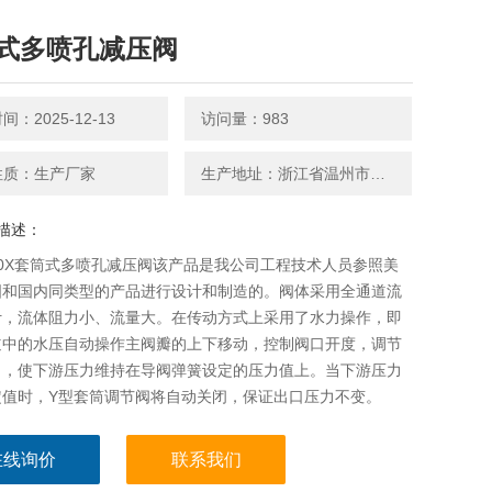
式多喷孔减压阀
：2025-12-13
访问量：983
性质：生产厂家
生产地址：浙江省温州市永嘉县
描述：
200X套筒式多喷孔减压阀该产品是我公司工程技术人员参照美
国和国内同类型的产品进行设计和制造的。阀体采用全通道流
计，流体阻力小、流量大。在传动方式上采用了水力操作，即
道中的水压自动操作主阀瓣的上下移动，控制阀口开度，调节
力，使下游压力维持在导阀弹簧设定的压力值上。当下游压力
定值时，Y型套筒调节阀将自动关闭，保证出口压力不变。
在线询价
联系我们