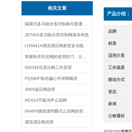
相关文章
产品介绍：
隔膜式多功能水泵控制阀与普通控制阀区别 为什么水泵控制选它？
品牌
JD745X多功能水泵控制阀基本构造
材质
LHS941X调流调压阀新型多功能阀门
适用介质
掌握快开排泥阀的使用技巧，让水处理系统的维护变得更加轻松便捷！
500X持压泄压阀工作原理
工作温度
PQ940F电动偏心半球阀概述
驱动方式
200X减压阀说明
形态
HC41X节能消声止回阀
标准
HH49X微阻缓闭蝶式止回阀的安装要点
公称通径
调流调压阀优势
B05P200X
套筒式