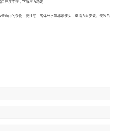
阀口开度不变，下游压力稳定。
除管道内的杂物。要注意主阀体外水流标示箭头，遵循方向安装。安装后