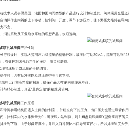
程技术人员参照美国、法国和国内同类型的产品进行设计和制造的。阀体采用全通道
自动操作主阀瓣的上下移动，控制阀口开度，调节下游压力，使下游压力维持在导阀
力不变。
、消防系统及工业给水系统的理想产品，欢迎选购。
多喷孔减压阀
产品性能
长行程设计，实现大范围压力或流量的精确控制，减压比可达20比1，流量可达到428m3
力，有效控制因气蚀产生的振动、噪音和磨损。
实现管线压力或流量的性能调节。
操作时，具有反冲洗以及过压保护等可选功能。
的结构设计和高精度的制造，确保产品30年的有效使用寿命。
计与精心制造，真正“量身定做"的精准调节阀。
多喷孔减压阀
工作原理
和球阀参看结构图进入主阀的控制室 ，并建立向下的压力。出口压力也通过导管作
闭，控制室内的水排泄量为0，可变压力达到值，则主阀盘紧压阀座Y型套筒调节阀
排泄到下游。由于球阀开度小，并且入口导管比出口导管直径小，所以排泄速度大于