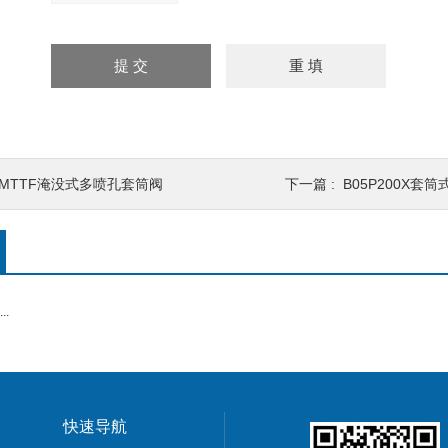
TMTTF淹没式多喷孔套筒阀
下一篇 :
B05P200X套
.
快速导航