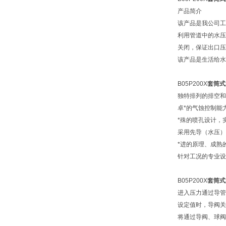
产品简介
该产品是我公司工
利用管道中的水压
关闭，保证出口压
该产品是生活给水
B05P200X
套筒式
独特排列的排空和
卓*的气蚀控制能
*殊的喷孔设计，
采用先导（水压）
*进的原理、成熟
针对工况的专业设
B05P200X
套筒式
进入压力通过导管
设定值时，导阀关
将通过导阀、球阀