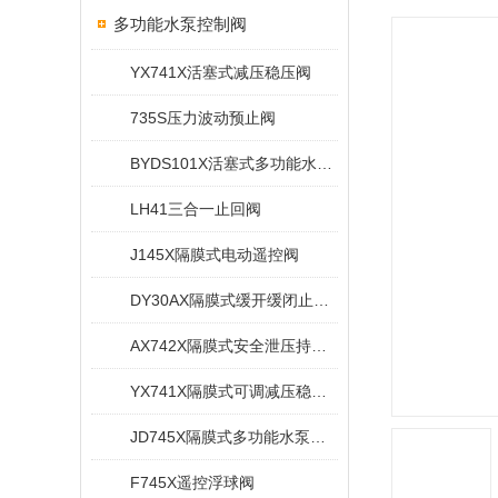
多功能水泵控制阀
YX741X活塞式减压稳压阀
735S压力波动预止阀
BYDS101X活塞式多功能水泵控制阀
LH41三合一止回阀
J145X隔膜式电动遥控阀
DY30AX隔膜式缓开缓闭止回阀
AX742X隔膜式安全泄压持压阀
YX741X隔膜式可调减压稳压阀
JD745X隔膜式多功能水泵控制阀
F745X遥控浮球阀