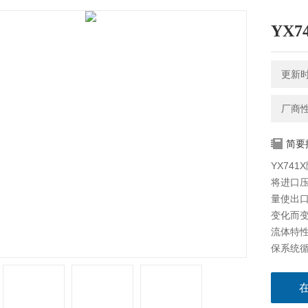
YX
更新时间
厂商
简要
YX74
将进口
量使出
变化而
流体特
保系统
用寿命