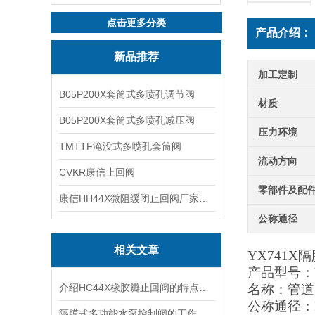
点击更多分类
产品介绍：
新品推荐
加工定制
B05P200X套筒式多喷孔调节阀
材质
B05P200X套筒式多喷孔减压阀
压力环境
TMTTF淹没式多喷孔套筒阀
流动方向
CVKR康信止回阀
零部件及配
康信HH44X微阻缓闭止回阀厂家源头直销
公称通径
相关文章
YX741
产品型号：Y
介绍HC44X橡胶瓣止回阀的特点、工作原理及应用场景
名称：管道
公称通径：D
隔膜式多功能水泵控制阀的工作原理和特点介绍