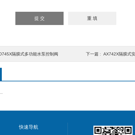
JD745X隔膜式多功能水泵控制阀
下一篇 :
AX742X隔膜
.
快速导航