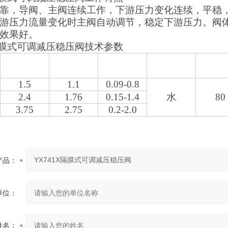
靠，导阀、主阀连续工作，下游压力变化连续，平稳
游压力流量变化时主阀自动调节，稳定下游压力。阀
效果好。
X隔膜式可调减压稳压阀技术参数
壳体实验压
密封实验压
调压范围
适用介质
适用温
力M
p
a
力M
p
a
M
p
a
1.5
1.1
0.09-0.8
2.4
1.76
0.15-1.4
水
80
3.75
2.75
0.2-2.0
产品：
单位：
姓名：