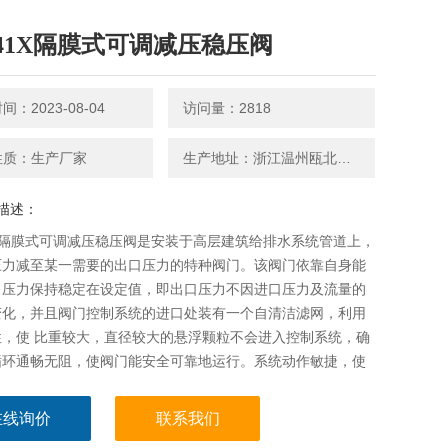
741X隔膜式可调减压稳压阀
：2023-08-04
访问量：2818
性质：生产厂家
生产地址：浙江温州瓯北镇向阳北街68号
描述：
1X隔膜式可调减压稳压阀是安装于高层建筑给排水系统管道上，
压力减至某一需要的出口压力的特种阀门。该阀门依靠自身能
口压力保持稳定在设定值，即出口压力不因进口压力及流量的
变化，并且阀门控制系统的进口处装有一个自清洁滤网，利用
性，使 比重较大，直径较大的悬浮颗粒不会进入控制系统，确
循环通畅无阻，使阀门能安全可靠地运行。系统动作敏捷，使
长。
在线询价
联系我们