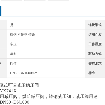
是
连接形式
碳钢,不锈钢,铸铁
适用介质
常压
工作温度
单向
驱动方式
件
阀体
密封形式
DN50-DN1600mm
标准
X隔膜式可调减压稳压阀
X741X
用减压阀，煤矿减压阀，铸钢减压阀，减压阀用途
N50~DN
1000