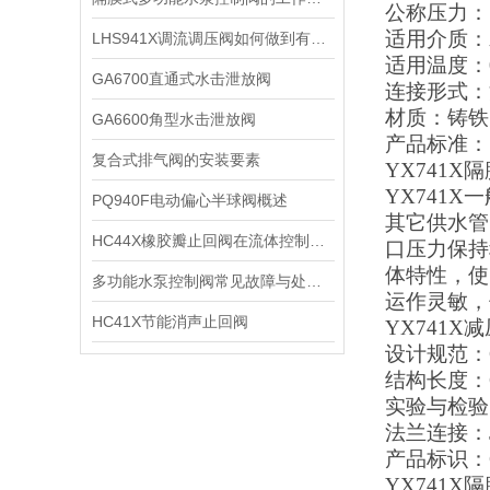
公称压力：1.0
适用介质：
LHS941X调流调压阀如何做到有效节能?
适用温度：0
GA6700直通式水击泄放阀
连接形式：
材质：铸铁
GA6600角型水击泄放阀
产品标准：
复合式排气阀的安装要素
YX741
YX741
PQ940F电动偏心半球阀概述
其它供水管
HC44X橡胶瓣止回阀在流体控制领域中的重要性
口压力保持
体特性，使
多功能水泵控制阀常见故障与处理方法
运作灵敏，
HC41X节能消声止回阀
YX741
设计规范：Q
结构长度：Q
实验与检验：
法兰连接：JB
产品标识：G
YX741