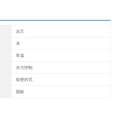
法兰
水
常温
水力控制
软密封式
国标