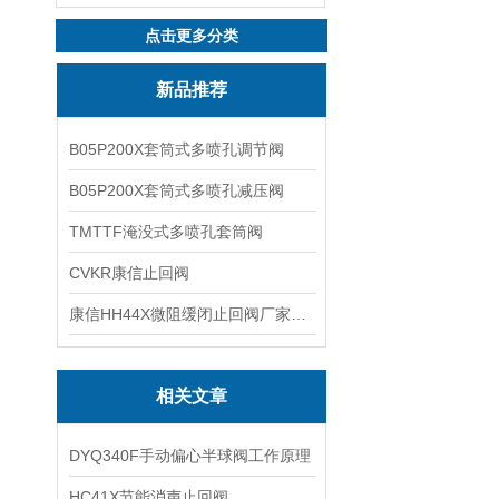
点击更多分类
新品推荐
B05P200X套筒式多喷孔调节阀
B05P200X套筒式多喷孔减压阀
TMTTF淹没式多喷孔套筒阀
CVKR康信止回阀
康信HH44X微阻缓闭止回阀厂家源头直销
相关文章
DYQ340F手动偏心半球阀工作原理
HC41X节能消声止回阀