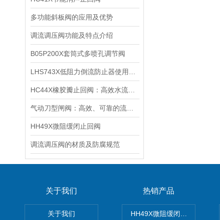
多功能斜板阀的应用及优势
调流调压阀功能及特点介绍
B05P200X套筒式多喷孔调节阀
LHS743X低阻力倒流防止器使用说明
HC44X橡胶瓣止回阀：高效水流控制的关键设备及其在给排水系统中的应用
气动刀型闸阀：高效、可靠的流体控制设备
HH49X微阻缓闭止回阀
调流调压阀的材质及防腐规范
关于我们
热销产品
关于我们
HH49X微阻缓闭蝶式止回阀