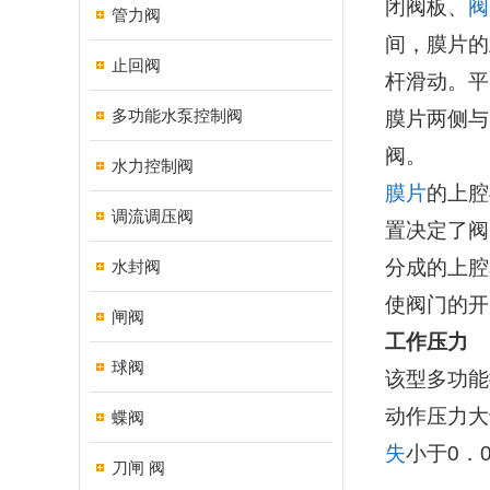
闭阀板、
阀
管力阀
间，膜片的
止回阀
杆滑动。平
多功能水泵控制阀
膜片两侧与
阀。
水力控制阀
膜片
的上腔
调流调压阀
置决定了阀
分成的上腔
水封阀
使阀门的开
闸阀
工作压力
球阀
该型多功能
动作压力大于
蝶阀
失
小于0．0
刀闸 阀