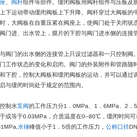
座
、
阀杆
组件等部件。缓闭阀板用阀杆组件与压板及
上下运动带动缓闭阀板上下升降。阀杆穿过大阀板的
时，大阀板在自重压紧在阀座上，使阀门处于关闭状
阀门进、出水管上，膜片的下腔与阀门进水侧的连接
与阀门的出水侧的连接管上只设过滤器和一只控制阀
门工作状态的变化和启闭。阀门的外装附件和管路随
和下腔，控制大阀板和缓闭阀板的运动，并可以通过
启与缓闭时间处于规定的范围内。
控制水
泵阀
的工作压力分1．0MPa、1．6MPa、2．5MP
或等于0.03MPa，介质温度在0--80℃，缓闭时间可在
1MPa,
水锤
峰值小于1．5倍的工作压力，
公称口径
DN