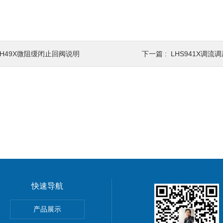
HH49X微阻缓闭止回阀说明
下一篇 :
LHS941X调流
快速导航
阀
产品展示