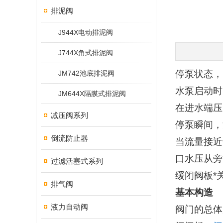
排泥阀
J944X电动排泥阀
J744X角式排泥阀
停泵状态，
JM742池底排泥阀
水泵启动时
JM644X隔膜式排泥阀
在进水端压
减压阀系列
停泵瞬间，
倒流防止器
当流量接近
口水压从旁
过滤活塞式系列
缓闭阀板*
排气阀
基本构造
液力自动阀
阀门的总体