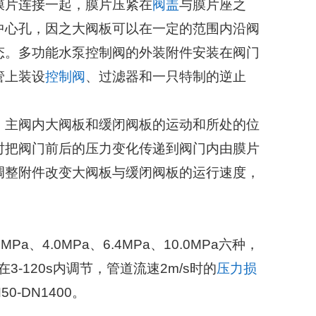
膜片连接一起，膜片压紧在
阀盖
与膜片座之
中心孔，因之大阀板可以在一定的范围内沿阀
态。多功能水泵控制阀的外装附件安装在阀门
管上装设
控制阀
、过滤器和一只特制的逆止
。主阀内大阀板和缓闭阀板的运动和所处的位
时把阀门前后的压力变化传递到阀门内由膜片
调整附件改变大阀板与缓闭阀板的运行速度，
a、4.0MPa、6.4MPa、10.0MPa六种，
3-120s内调节，管道流速2m/s时的
压力损
50-DN1400。