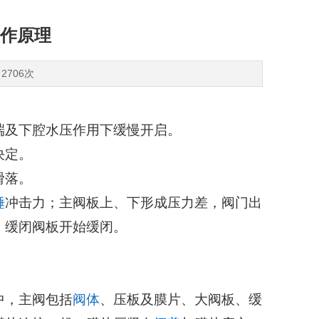
作原理
2706次
端及下腔水压作用下缓慢开启。
决定。
滑落。
锤
冲击力；主阀板上、下形成压力差，阀门出
，缓闭阀板开始缓闭。
中，主阀包括
阀体
、压板及膜片、大阀板、缓