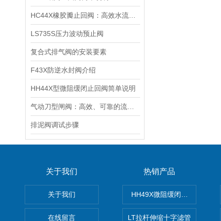
HC44X橡胶瓣止回阀：高效水流控制的关键设备及其在给排水系统中的应用
LS735S压力波动预止阀
复合式排气阀的安装要素
F43X防逆水封阀介绍
HH44X型微阻缓闭止回阀简单说明
气动刀型闸阀：高效、可靠的流体控制设备
排泥阀调试步骤
关于我们
热销产品
关于我们
HH49X微阻缓闭蝶式止回阀
在线留言
LT拉杆伸缩十字滤管