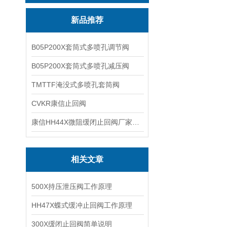
新品推荐
B05P200X套筒式多喷孔调节阀
B05P200X套筒式多喷孔减压阀
TMTTF淹没式多喷孔套筒阀
CVKR康信止回阀
康信HH44X微阻缓闭止回阀厂家源头直销
相关文章
500X持压泄压阀工作原理
HH47X蝶式缓冲止回阀工作原理
300X缓闭止回阀简单说明