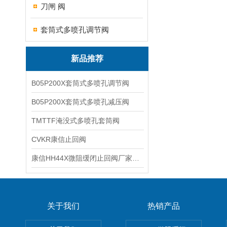
刀闸 阀
套筒式多喷孔调节阀
新品推荐
B05P200X套筒式多喷孔调节阀
B05P200X套筒式多喷孔减压阀
TMTTF淹没式多喷孔套筒阀
CVKR康信止回阀
康信HH44X微阻缓闭止回阀厂家源头直销
关于我们
热销产品