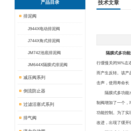
产品目录
技术文章
排泥阀
J944X电动排泥阀
J744X角式排泥阀
JM742池底排泥阀
隔膜式多功能
行缓慢关闭90%
JM644X隔膜式排泥阀
而产生反转。该产
减压阀系列
击声，使用寿命长
倒流防止器
隔膜式多功能水泵
制阀增加了一个，
过滤活塞式系列
功能控制。为了实
排气阀
改进，出现了缓开