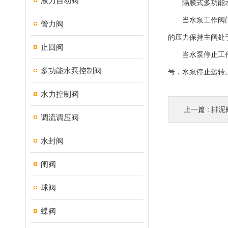
液力自动阀
隔膜式多功能水
当水泵工作阀门向
管力阀
的压力保持主阀处
止回阀
当水泵停止工作时
多功能水泵控制阀
号，水泵停止运转
水力控制阀
上一篇 :
排泥
调流调压阀
水封阀
闸阀
球阀
蝶阀