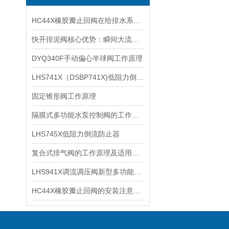
HC44X橡胶瓣止回阀在给排水系统中的应用：保障管网水流稳定与安全
快开排泥阀核心优势：瞬间大流量排泥，避免管道淤泥沉积堵塞
DYQ340F手动偏心半球阀工作原理
LHS741X（DSBP741X)低阻力倒流防止器使用说明
固定锥形阀工作原理
隔膜式多功能水泵控制阀的工作原理
LHS745X低阻力倒流防止器
复合式排气阀的工作原理及适用范围
LHS941X调流调压阀新型多功能阀门
HC44X橡胶瓣止回阀的安装注意事项