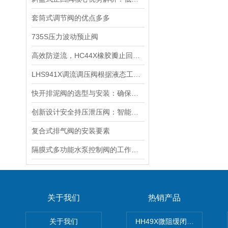
套筒式调节阀的优点多多
735S压力波动预止阀
高效防逆流，HC44X橡胶瓣止回阀——为您的流体系统保驾护航
LHS941X调流调压阀根据液态工况采用不同的出口部件
快开排泥阀的选型与安装：确保排水系统顺畅运行
创新设计安全持压泄压阀：智能监测压力，保障系统安全运行
复合式排气阀的安装要素
隔膜式多功能水泵控制阀的工作原理
关于我们
热销产品
关于我们
HH49X微阻缓闭蝶式止回阀