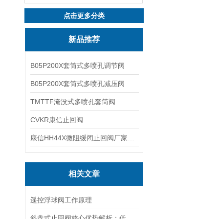
点击更多分类
新品推荐
B05P200X套筒式多喷孔调节阀
B05P200X套筒式多喷孔减压阀
TMTTF淹没式多喷孔套筒阀
CVKR康信止回阀
康信HH44X微阻缓闭止回阀厂家源头直销
相关文章
遥控浮球阀工作原理
斜盘式止回阀核心优势解析：低流阻、耐冲击、密封严密与抗磨损功能要点解析