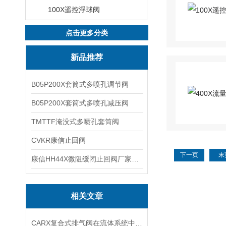
100X遥控浮球阀
点击更多分类
新品推荐
B05P200X套筒式多喷孔调节阀
B05P200X套筒式多喷孔减压阀
TMTTF淹没式多喷孔套筒阀
CVKR康信止回阀
下一页
末
康信HH44X微阻缓闭止回阀厂家源头直销
相关文章
CARX复合式排气阀在流体系统中的应用与价值