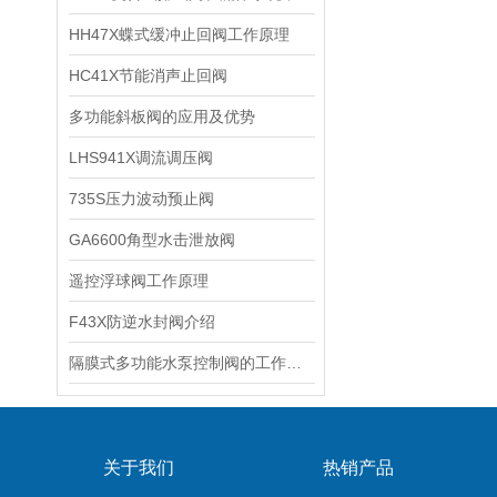
HH47X蝶式缓冲止回阀工作原理
HC41X节能消声止回阀
多功能斜板阀的应用及优势
LHS941X调流调压阀
735S压力波动预止阀
GA6600角型水击泄放阀
遥控浮球阀工作原理
F43X防逆水封阀介绍
隔膜式多功能水泵控制阀的工作原理
关于我们
热销产品