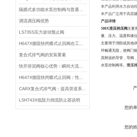
本产品利用水力自动
隔膜式多功能水泵控制阀与普通止回阀的区别，别再混淆了
本产品广泛用于高层
调流调压阀优势
产品详情
500X
泄压持压阀
主要
LS735S压力波动预止阀
量、压力、温度和液
H647X微阻快闭蝶式止回阀在工业管道系统中的关键作用与选型指南
主要用于消防或其他
环畅通无阻，使阀门
复合式排气阀的安装要素
其附设的导管﹑导阀
水泵控制阀等。
泄压
快开排泥阀核心优势：瞬间大流量排泥，避免管道淤泥沉积堵塞
H647X微阻快闭蝶式止回阀：性能卓越的管道控制元件
CARX复合式排气阀：提高管道系统运行效率的重要装置
LSH743X低阻力倒流防止器说明
您的
您的