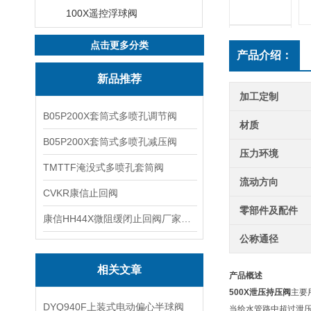
100X遥控浮球阀
点击更多分类
产品介绍：
新品推荐
加工定制
B05P200X套筒式多喷孔调节阀
材质
B05P200X套筒式多喷孔减压阀
压力环境
TMTTF淹没式多喷孔套筒阀
流动方向
CVKR康信止回阀
零部件及配件
康信HH44X微阻缓闭止回阀厂家源头直销
公称通径
相关文章
产品概述
500X
泄压持压阀
主要
DYQ940F上装式电动偏心半球阀
当给水管路中超过泄