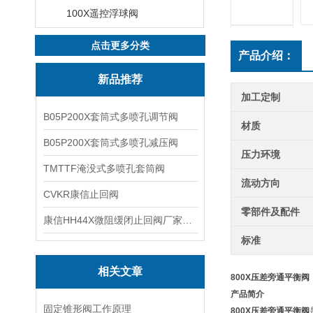
100X遥控浮球阀
点击更多分类
产品介绍：
新品推荐
加工定制
B05P200X套筒式多喷孔调节阀
材质
B05P200X套筒式多喷孔减压阀
压力环境
TMTTF淹没式多喷孔套筒阀
流动方向
CVKR康信止回阀
零部件及配件
康信HH44X微阻缓闭止回阀厂家源头直销
标准
相关文章
800X压差旁通平衡阀
产品简介
固定锥形阀工作原理
800X压差旁通平衡阀