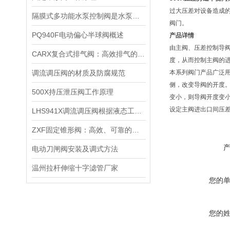
过大压差对设备造成
隔膜式多功能水泵控制阀是水泵出口*的保护装置
阀门。
PQ940F电动偏心半球阀概述
产品详情
由主阀、压差控制导
CARX复合式排气阀：高效排气的工业仪器
度，从而控制主阀的
调流调压阀的材质及防腐规范
本系列阀门产品广泛
侧，改变导阀的开度
500X持压泄压阀工作原理
变小，则导阀开度变
设定主阀进出口间压
LHS941X调流调压阀根据液态工况采用不同的出口部件
ZXF固定锥形阀：高效、可靠的流体控制设备
电动刀闸阀安装及调式方法
温州拉杆伸缩十字滤管厂家
您的
您的