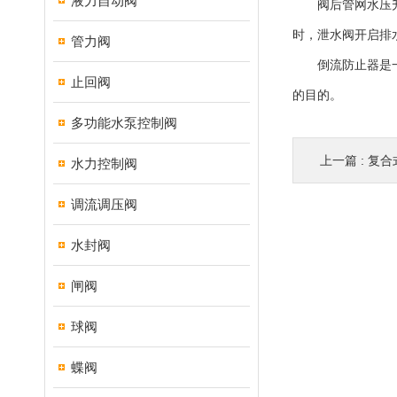
液力自动阀
阀后管网水压升高
时，泄水阀开启排
管力阀
倒流防止器是一种
止回阀
的目的。
多功能水泵控制阀
上一篇 :
复合
水力控制阀
调流调压阀
水封阀
闸阀
球阀
蝶阀