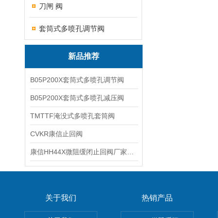
刀闸 阀
套筒式多喷孔调节阀
新品推荐
B05P200X套筒式多喷孔调节阀
B05P200X套筒式多喷孔减压阀
TMTTF淹没式多喷孔套筒阀
CVKR康信止回阀
康信HH44X微阻缓闭止回阀厂家源头直销
关于我们
热销产品