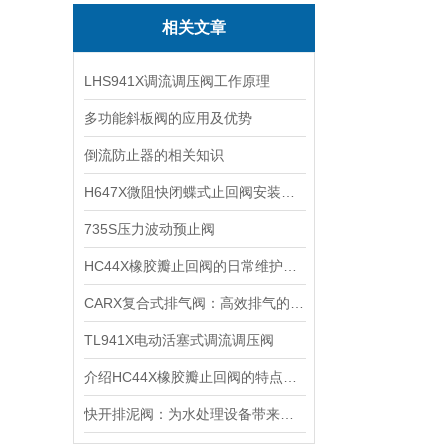
相关文章
LHS941X调流调压阀工作原理
多功能斜板阀的应用及优势
倒流防止器的相关知识
H647X微阻快闭蝶式止回阀安装规范，法兰焊接管道安装调试操作注意事项
735S压力波动预止阀
HC44X橡胶瓣止回阀的日常维护保养要点及橡胶瓣更换周期
CARX复合式排气阀：高效排气的工业仪器
TL941X电动活塞式调流调压阀
介绍HC44X橡胶瓣止回阀的特点、工作原理及应用场景
快开排泥阀：为水处理设备带来更高效的清洗方式