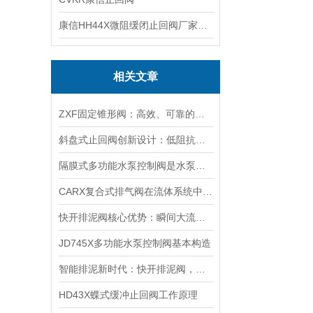
康信HH44X微阻缓闭止回阀厂家源头直销
相关文章
ZXF固定锥形阀：高效、可靠的流体控制设备
斜盘式止回阀创新设计：低阻抗、高响应的流体卫士
隔膜式多功能水泵控制阀是水泵出口*的保护装置
CARX复合式排气阀在流体系统中的应用与价值
快开排泥阀核心优势：瞬间大流量排泥，避免管道淤泥沉积堵塞
JD745X多功能水泵控制阀基本构造
智能排泥新时代：快开排泥阀，一键操作，自动化排泥更省心
HD43X蝶式缓冲止回阀工作原理