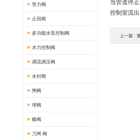
当管道停止
管力阀
控制室流出
止回阀
多功能水泵控制阀
上一篇 :
水力控制阀
调流调压阀
水封阀
闸阀
球阀
蝶阀
刀闸 阀