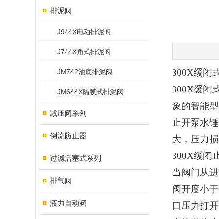
排泥阀
J944X电动排泥阀
J744X角式排泥阀
300X
缓闭
JM742池底排泥阀
300X
缓闭
JM644X隔膜式排泥阀
象的智能型
减压阀系列
止开泵水锤
倒流防止器
大，压力损
300X
缓闭
过滤活塞式系列
当阀门从进
排气阀
阀开度小于
液力自动阀
口压力打开