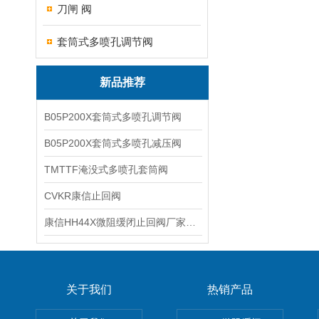
刀闸 阀
套筒式多喷孔调节阀
新品推荐
B05P200X套筒式多喷孔调节阀
B05P200X套筒式多喷孔减压阀
TMTTF淹没式多喷孔套筒阀
CVKR康信止回阀
康信HH44X微阻缓闭止回阀厂家源头直销
关于我们
热销产品