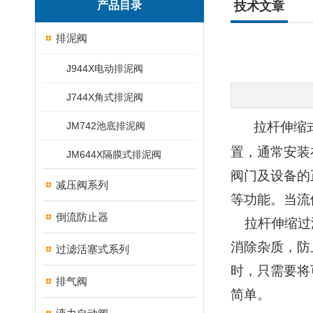
产品目录
技术文章
排泥阀
J944X电动排泥阀
J744X角式排泥阀
拉杆伸缩
JM742池底排泥阀
置，通常安装
JM644X隔膜式排泥阀
阀门及设备的
减压阀系列
等功能。当流
倒流防止器
拉杆伸缩过
消除杂质，防
过滤活塞式系列
时，只需要将
排气阀
简单。