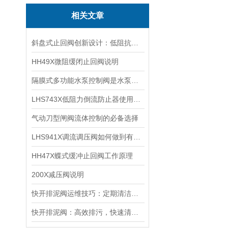
相关文章
斜盘式止回阀创新设计：低阻抗、高响应的流体卫士
HH49X微阻缓闭止回阀说明
隔膜式多功能水泵控制阀是水泵出口不可少的保护装置
LHS743X低阻力倒流防止器使用说明
气动刀型闸阀流体控制的必备选择
LHS941X调流调压阀如何做到有效节能?
HH47X蝶式缓冲止回阀工作原理
200X减压阀说明
快开排泥阀运维技巧：定期清洁阀芯，延长设备寿命确保排泥效率
快开排泥阀：高效排污，快速清理新选择