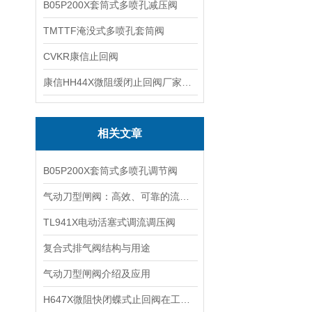
B05P200X套筒式多喷孔减压阀
TMTTF淹没式多喷孔套筒阀
CVKR康信止回阀
康信HH44X微阻缓闭止回阀厂家源头直销
相关文章
B05P200X套筒式多喷孔调节阀
气动刀型闸阀：高效、可靠的流体控制设备
TL941X电动活塞式调流调压阀
复合式排气阀结构与用途
气动刀型闸阀介绍及应用
H647X微阻快闭蝶式止回阀在工业管道系统中的关键作用与选型指南