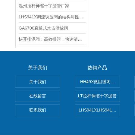
温州拉杆伸缩十字滤管厂家
LHS941X调流调压阀的结构与性能规范
GA6700直通式水击泄放阀
快开排泥阀：高效排污，快速清理新选择
关于我们
热销产品
关于我们
HH49X微阻缓闭蝶式止回阀
在线留言
LT拉杆伸缩十字滤管
联系我们
LHS941XLHS941X调压调流