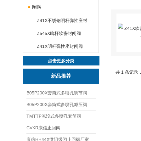
闸阀
Z41X不锈钢明杆弹性座封闸阀
Z545X暗杆软密封闸阀
Z41X明杆弹性座封闸阀
点击更多分类
共 1 条记录
新品推荐
B05P200X套筒式多喷孔调节阀
B05P200X套筒式多喷孔减压阀
TMTTF淹没式多喷孔套筒阀
CVKR康信止回阀
康信HH44X微阻缓闭止回阀厂家源头直销