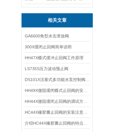
相关文章
GA6600角型水击泄放阀
300X缓闭止回阀简单说明
HH47X蝶式缓冲止回阀工作原理
LS735S压力波动预止阀
DS101X活塞式多功能水泵控制阀说明
HH49X微阻缓闭蝶式止回阀的安装要点
HH44X微阻缓闭止回阀的调试方法与运行参数设置要点
HC44X橡胶瓣止回阀的安装注意事项
介绍HC44X橡胶瓣止回阀的特点、工作原理及应用场景