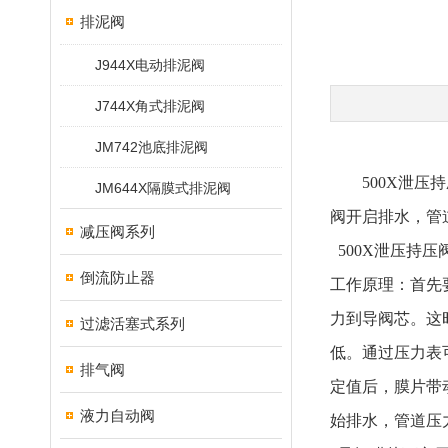
排泥阀
J944X电动排泥阀
J744X角式排泥阀
JM742池底排泥阀
500X泄
JM644X隔膜式排泥阀
阀开启排水，管
减压阀系列
500X泄压持
倒流防止器
工作原理：首先
力到导阀芯。这
过滤活塞式系列
低。通过压力表
排气阀
定值后，膜片带
液力自动阀
始排水，管道压