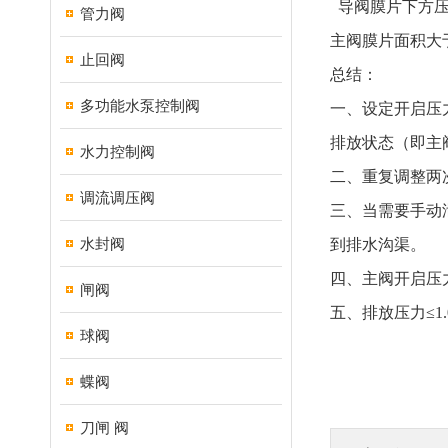
导阀膜片下方
管力阀
主阀膜片面积大
止回阀
总结：
多功能水泵控制阀
一、
设定开启压
排放状态（即主
水力控制阀
二、
重复调整两
调流调压阀
三、
当需要手动
水封阀
到排水沟渠。
四、
主阀开启压
闸阀
五、
排放压力
≤
球阀
蝶阀
刀闸 阀