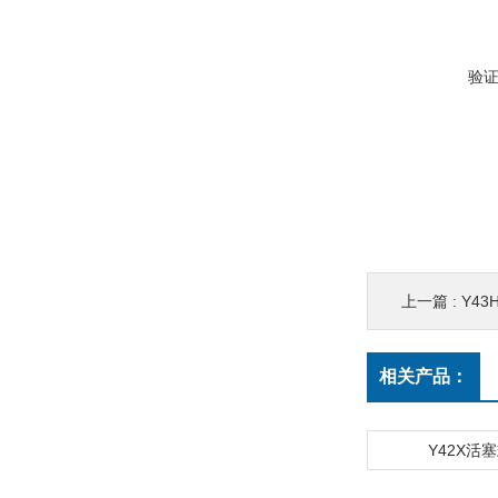
验
上一篇 :
Y4
相关产品：
Y42X活