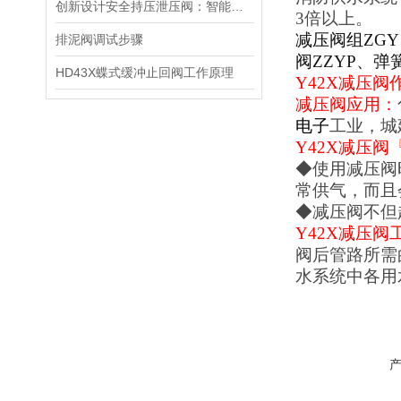
创新设计安全持压泄压阀：智能监测压力，保障系统安全运行
3
倍以上。
减压阀组ZGY
排泥阀调试步骤
阀ZZYP、弹
HD43X蝶式缓冲止回阀工作原理
Y42X
减压阀
减压阀应用：
电子
工业，城
Y42X
减压阀
◆使用减压阀
常供气，而且
◆减压阀不但
Y42X
减压阀
阀后管路所需
水系统中各用