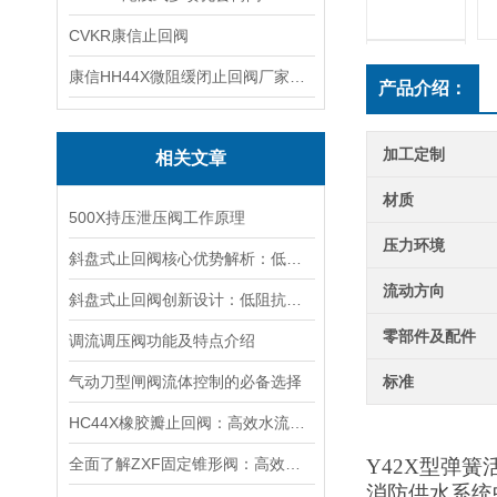
CVKR康信止回阀
康信HH44X微阻缓闭止回阀厂家源头直销
产品介绍：
加工定制
相关文章
材质
500X持压泄压阀工作原理
压力环境
斜盘式止回阀核心优势解析：低流阻、耐冲击、密封严密与抗磨损功能要点解析
流动方向
斜盘式止回阀创新设计：低阻抗、高响应的流体卫士
零部件及配件
调流调压阀功能及特点介绍
气动刀型闸阀流体控制的必备选择
标准
HC44X橡胶瓣止回阀：高效水流控制的关键设备及其在给排水系统中的应用
全面了解ZXF固定锥形阀：高效流量控制与防堵塞性能的关键特性
Y42X
型弹簧
消防供水系统