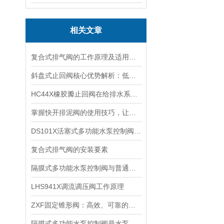
相关文章
复合式排气阀的工作原理及适用范围
斜盘式止回阀核心优势解析：低流阻、耐冲击、密封严密与抗磨损功能要点解析
HC44X橡胶瓣止回阀在给排水系统中的应用：保障管网水流稳定与安全
掌握快开排泥阀的使用技巧，让水处理系统的维护变得更加轻松便捷！
DS101X活塞式多功能水泵控制阀说明
复合式排气阀的安装要素
隔膜式多功能水泵控制阀与普通止回阀的区别，别再混淆了
LHS941X调流调压阀工作原理
ZXF固定锥形阀：高效、可靠的流体控制设备
隔膜式多功能水泵控制阀是水泵出口*的保护装置