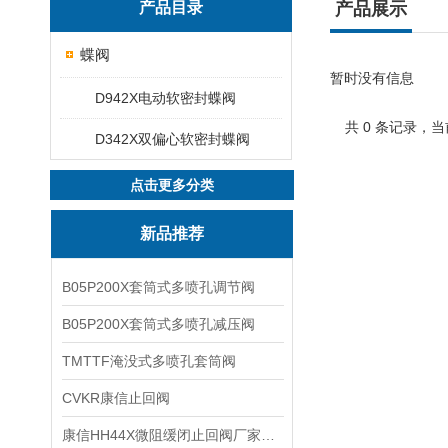
产品目录
产品展示
蝶阀
暂时没有信息
D942X电动软密封蝶阀
共 0 条记录，当
D342X双偏心软密封蝶阀
点击更多分类
新品推荐
B05P200X套筒式多喷孔调节阀
B05P200X套筒式多喷孔减压阀
TMTTF淹没式多喷孔套筒阀
CVKR康信止回阀
康信HH44X微阻缓闭止回阀厂家源头直销