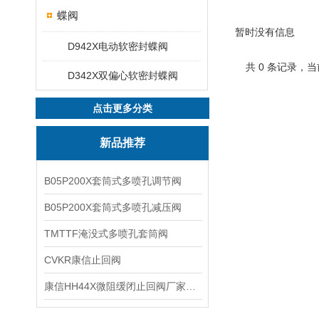
蝶阀
暂时没有信息
D942X电动软密封蝶阀
共 0 条记录，当
D342X双偏心软密封蝶阀
点击更多分类
新品推荐
B05P200X套筒式多喷孔调节阀
B05P200X套筒式多喷孔减压阀
TMTTF淹没式多喷孔套筒阀
CVKR康信止回阀
康信HH44X微阻缓闭止回阀厂家源头直销