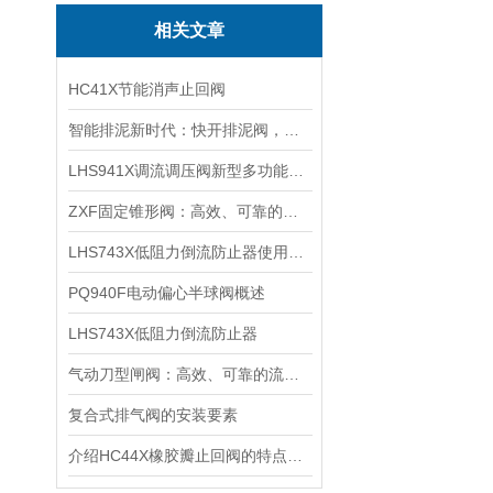
相关文章
HC41X节能消声止回阀
智能排泥新时代：快开排泥阀，一键操作，自动化排泥更省心
LHS941X调流调压阀新型多功能阀门
ZXF固定锥形阀：高效、可靠的流体控制设备
LHS743X低阻力倒流防止器使用说明
PQ940F电动偏心半球阀概述
LHS743X低阻力倒流防止器
气动刀型闸阀：高效、可靠的流体控制设备
复合式排气阀的安装要素
介绍HC44X橡胶瓣止回阀的特点、工作原理及应用场景