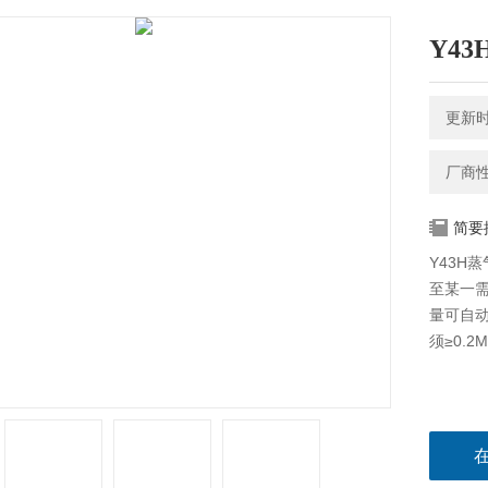
Y4
更新时间
厂商
简要
Y43H
至某一
量可自
须≥0.2