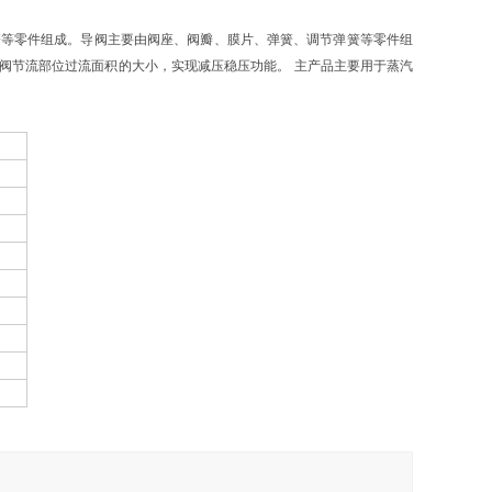
簧等零件组成。导阀主要由阀座、阀瓣、膜片、弹簧、调节弹簧等零件组
阀节流部位过流面积的大小，实现减压稳压功能。
主产品主要用于蒸汽