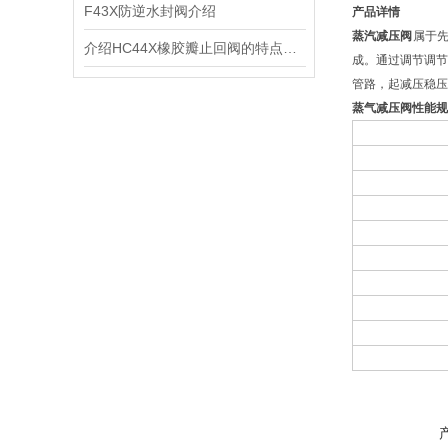
F43X防逆水封阀介绍
产品详情
蒸汽减压阀
属于
介绍HC44X橡胶瓣止回阀的特点、工作原理及应用场景
成。通过调节调
管路，起减压稳压
蒸气减压阀性能规