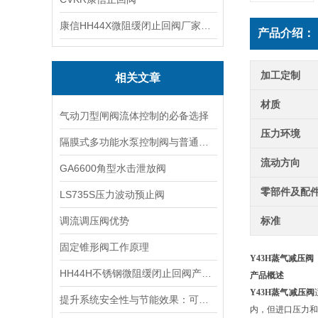
康信HH44X微阻缓闭止回阀厂家源头直销
产品介绍：
加工定制
相关文章
材质
气动刀型闸阀流体控制的必备选择
压力环境
隔膜式多功能水泵控制阀与普通止回阀的区别，别再混淆了
流动方向
GA6600角型水击泄放阀
零部件及配
LS735S压力波动预止阀
调流调压阀优势
标准
固定锥形阀工作原理
Y43H
蒸气减压阀
HH44H不锈钢微阻缓闭止回阀产品介绍
产品概述
Y43H
蒸气减压阀
提升系统安全性与节能效果：可调式减压稳压阀在现代工业中的应用
内，但进口压力和