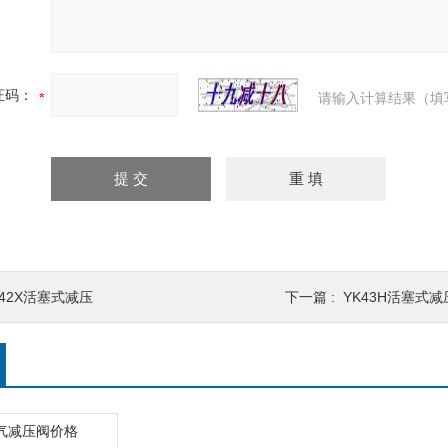
证码：
请输入计算结果（填
Y42X活塞式减压
下一篇 :
YK43H活塞式减
蒸气减压阀价格