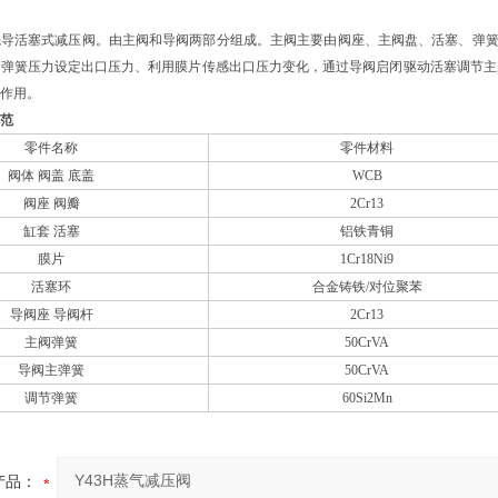
先导活塞式减压阀。由主阀和导阀两部分组成。主阀主要由阀座、主阀盘、活塞、弹
节弹簧压力设定出口压力、利用膜片传感出口压力变化，通过导阀启闭驱动活塞调节主
作用。
范
零件名称
零件材料
阀体
阀盖
底盖
WCB
阀座
阀瓣
2Cr13
缸套
活塞
铝铁青铜
膜片
1Cr18Ni9
活塞环
合金铸铁
/
对位聚苯
导阀座
导阀杆
2Cr13
主阀弹簧
50CrVA
导阀主弹簧
50CrVA
调节弹簧
60Si2Mn
产品：