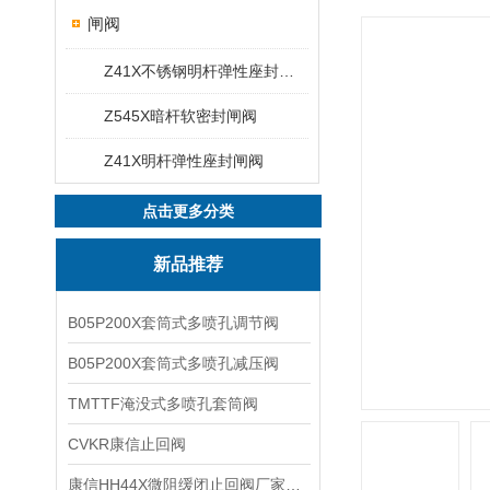
闸阀
Z41X不锈钢明杆弹性座封闸阀
Z545X暗杆软密封闸阀
Z41X明杆弹性座封闸阀
点击更多分类
新品推荐
B05P200X套筒式多喷孔调节阀
B05P200X套筒式多喷孔减压阀
TMTTF淹没式多喷孔套筒阀
CVKR康信止回阀
康信HH44X微阻缓闭止回阀厂家源头直销