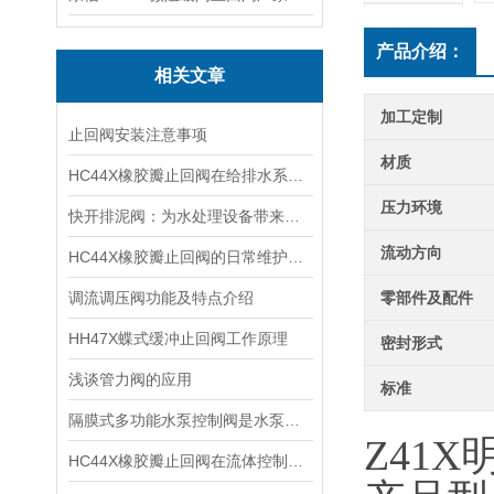
产品介绍：
相关文章
加工定制
止回阀安装注意事项
材质
HC44X橡胶瓣止回阀在给排水系统中的应用：保障管网水流稳定与安全
压力环境
快开排泥阀：为水处理设备带来更高效的清洗方式
流动方向
HC44X橡胶瓣止回阀的日常维护保养要点及橡胶瓣更换周期
调流调压阀功能及特点介绍
零部件及配件
HH47X蝶式缓冲止回阀工作原理
密封形式
浅谈管力阀的应用
标准
隔膜式多功能水泵控制阀是水泵出口*的保护装置
Z41X
HC44X橡胶瓣止回阀在流体控制领域中的重要性