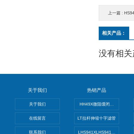
上一篇 :
HS
相关产品：
没有相关产
关于我们
热销产品
关于我们
HH49X微阻缓闭蝶式止回阀
在线留言
LT拉杆伸缩十字滤管
联系我们
LHS941XLHS941X调压调流