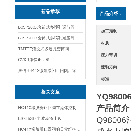
新品推荐
产品介绍：
B05P200X套筒式多喷孔调节阀
加工定制
B05P200X套筒式多喷孔减压阀
材质
TMTTF淹没式多喷孔套筒阀
压力环境
CVKR康信止回阀
流动方向
康信HH44X微阻缓闭止回阀厂家源头直销
标准
相关文章
YQ9800
产品简介
HC44X橡胶瓣止回阀在流体控制领域中的重要性
Q98006
LS735S压力波动预止阀
HC44X橡胶瓣止回阀的日常维护保养要点及橡胶瓣更换周期