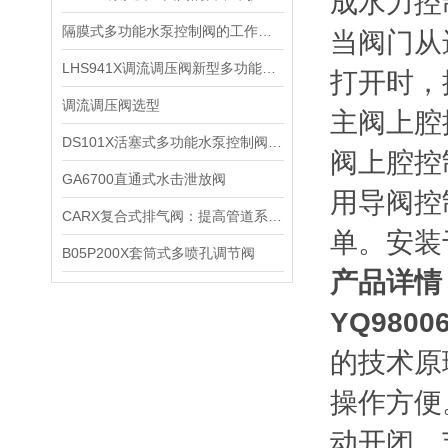
成水力控
隔膜式多功能水泵控制阀的工作原理
当阀门从
LHS941X调流调压阀新型多功能阀门
打开时，
调流调压阀选型
主阀上腔
DS101X活塞式多功能水泵控制阀说明
阀上腔控
GA6700直通式水击泄放阀
用导阀控
CARX复合式排气阀：提高管道系统运行效率的重要装置
单。安装
B05P200X套筒式多喷孔调节阀
产品详情
YQ9800
的技术原
操作方便
动开闭。