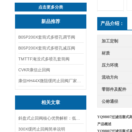
点击更多分类
新品推荐
产品介绍：
B05P200X套筒式多喷孔调节阀
加工定制
B05P200X套筒式多喷孔减压阀
材质
TMTTF淹没式多喷孔套筒阀
压力环境
CVKR康信止回阀
流动方向
康信HH44X微阻缓闭止回阀厂家源头直销
零部件及配件
公称通径
相关文章
YQ98007
过滤活塞式
斜盘式止回阀核心优势解析：低流阻、耐冲击、密封严密与抗磨损功能要点解析
产品概述
300X缓闭止回阀简单说明
YQ98007
过滤活塞式