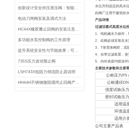
水位升到设定的高水
创新设计安全持压泄压阀：智能监测压力，保障系统安全运行
此阀广泛用于建筑给
电动刀闸阀安装及调式方法
产品详情
过滤活塞式高度水位
HC44X橡胶瓣止回阀的安装注意事项
1
、纯机械水力操作，
多功能水泵控制阀的工作原理
2
、此阀必须安装在水
3
、
Y
形宽体阀腔，流
提升系统安全性与节能效果：可调式减压稳压阀在现代工业中的应用
4
、自带过滤装置，使
735S压力波动预止阀
5
、内外表面均喷涂环
主要技术参数和主要
LSH743X低阻力倒流防止器说明
公称压力
PN 
HH44H不锈钢微阻缓闭止回阀产品介绍
公称通径
DN
强度试验压
密封试验压
适用温
环境温
适用介
公司主要产品表