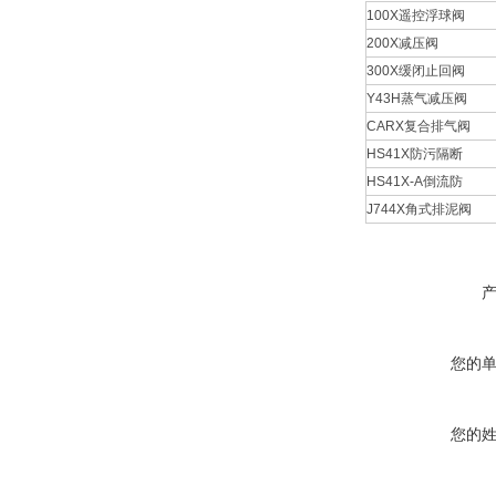
100X
遥控浮球阀
200X
减压阀
300X
缓闭止回阀
Y43H
蒸气减压阀
CARX
复合排气阀
HS41X
防污隔断
HS41X-A
倒流防
J744X
角式排泥阀
您的
您的