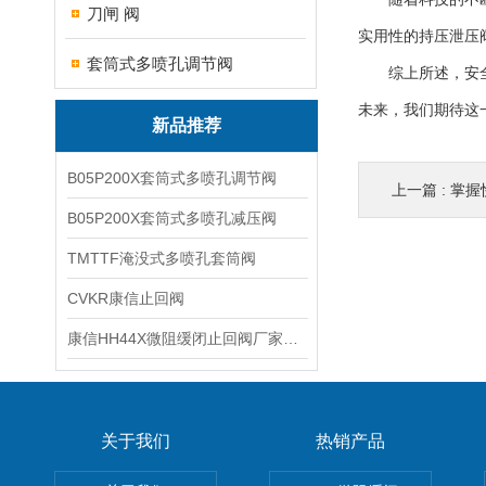
刀闸 阀
实用性的持压泄压
套筒式多喷孔调节阀
综上所述，安全持
未来，我们期待这
新品推荐
B05P200X套筒式多喷孔调节阀
上一篇 :
掌握快开
B05P200X套筒式多喷孔减压阀
TMTTF淹没式多喷孔套筒阀
CVKR康信止回阀
康信HH44X微阻缓闭止回阀厂家源头直销
关于我们
热销产品