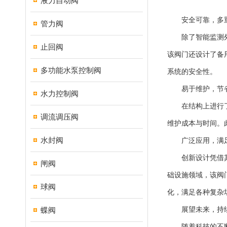
液力自动阀
安全可靠，多
管力阀
除了智能监测外，
止回阀
该阀门还设计了备
多功能水泵控制阀
系统的安全性。
易于维护，节
水力控制阀
在结构上进行了优
调流调压阀
维护成本与时间。
水封阀
广泛应用，满
创新设计凭借其出
闸阀
础设施领域，该阀
球阀
化，满足各种复杂
蝶阀
展望未来，持
随着科技的不断发