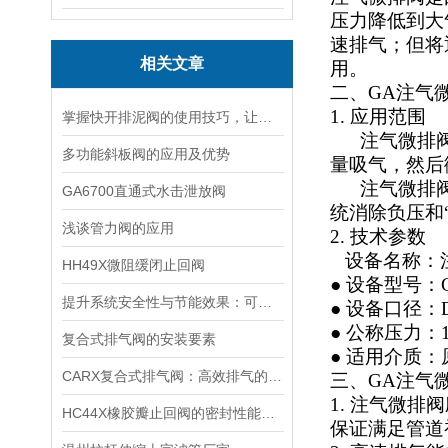
压力降低到大
速排气；但将
相关文章
用。
二、GA注气
1. 应用范围
掌握快开排泥阀的使用技巧，让水处理系统的维护变得更加轻松便捷！
注气微排阀是
多功能斜板阀的应用及优势
量吸气，然后
注气微排阀用
GA6700直通式水击泄放阀
统消除负压和
浅谈管力阀的应用
2. 技术参数
设备名称：
HH49X微阻缓闭止回阀
● 设备型号：GA-1
提升系统安全性与节能效果：可调式减压稳压阀在现代工业中的应用
● 设备口径：D
● 公称压力：1.6
复合式排气阀的安装要素
● 适用介质
CARX复合式排气阀：高效排气的工业仪器
三、GA注气
1. 注气微
HC44X橡胶瓣止回阀的密封性能分析：如何确保阀门的可靠性和耐用性
保证满足管道