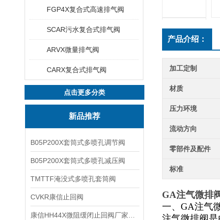
FGP4X复合式高速排气阀
SCAR污水复合式排气阀
产品介绍：
ARVX微量排气阀
加工定制
CARX复合式排气阀
材质
点击更多分类
压力环境
新品推荐
流动方向
B05P200X套筒式多喷孔调节阀
零部件及配件
B05P200X套筒式多喷孔减压阀
标准
TMTTF淹没式多喷孔套筒阀
GA注气微排
CVKR康信止回阀
一、GA注气
康信HH44X微阻缓闭止回阀厂家源头直销
注气微排阀是