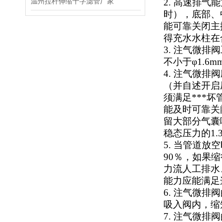
温州拉杆伸缩十字滤管厂家
2. 高速排
时），底部、
能可靠关闭主
得充水水柱在
3. 注气微
不小于φ1.
4. 注气微
（并自述开启
须满足***
能及时可靠关
留大部分气囊
稳态压力的1.
5. 当管道
90％，如果缩
力流人工排水
能力应能满足
6. 注气微
吸入阀内，缩
7. 注气微