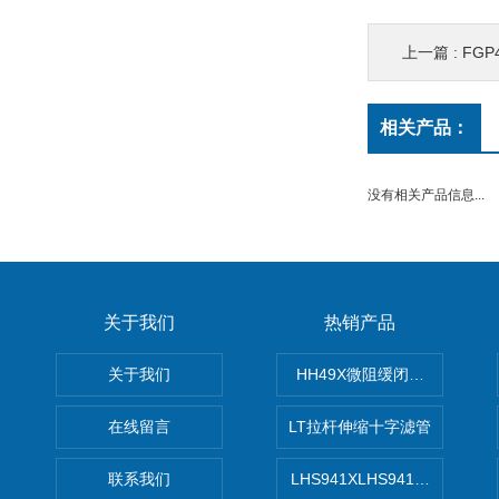
上一篇 :
FG
相关产品：
没有相关产品信息...
关于我们
热销产品
关于我们
HH49X微阻缓闭蝶式止回阀
在线留言
LT拉杆伸缩十字滤管
联系我们
LHS941XLHS941X调压调流