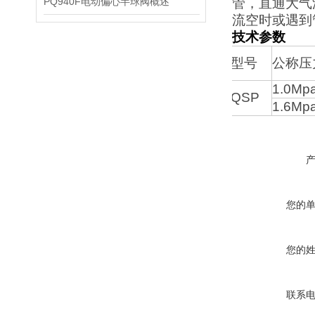
PQ940F电动偏心半球阀概述
管，直通大气
流空时或遇到
技术参数
型号
公称压
1.0Mp
QSP
1.6Mp
您的
您的
联系