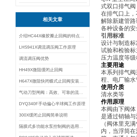
式双口排气阀
在排气口上，
相关文章
解除新建管路
各种设备的安
引用标准
介绍HC44X橡胶瓣止回阀的特点、工作原理及应用场景
设计与制造标准：
LHS941X调流调压阀工作原理
试验和检验标主
压力温度等级标
调流调压阀优势
主要用途
HH49X微阻缓闭止回阀
本系列排气阀采
程、电厂输水
H647X微阻快闭蝶式止回阀安装规范，法兰焊接管道安装调试操作注意事项
使用介质
气动刀型闸阀：高效、可靠的流体控制设备
清水类等
作用原理
DYQ340F手动偏心半球阀工作原理
本阀由下阀体
300X缓闭止回阀简单说明
是通过销轴与
（阀体里充满
隔膜式多功能水泵控制阀的选用要点
内，当浮筒在