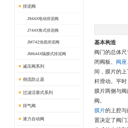
排泥阀
J944X电动排泥阀
J744X角式排泥阀
基本构造
JM742池底排泥阀
阀门的总体尺
JM644X隔膜式排泥阀
闭阀板、
阀座
减压阀系列
间，膜片的上
倒流防止器
杆滑动。平时
膜片两侧与阀
过滤活塞式系列
阀。
排气阀
膜片
的上腔与
液力自动阀
置决定了阀门