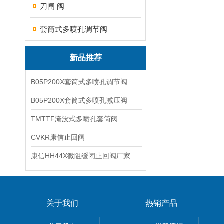
刀闸 阀
套筒式多喷孔调节阀
新品推荐
B05P200X套筒式多喷孔调节阀
B05P200X套筒式多喷孔减压阀
TMTTF淹没式多喷孔套筒阀
CVKR康信止回阀
康信HH44X微阻缓闭止回阀厂家源头直销
关于我们
热销产品