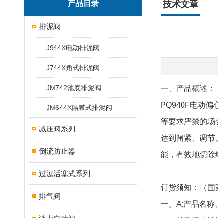
产品目录
技术文章
排泥阀
J944X电动排泥阀
J744X角式排泥阀
JM742池底排泥阀
一、产品概述：
PQ940F电
JM644X隔膜式排泥阀
等要求严禁的场
减压阀系列
达到闸紧、调节
倒流防止器
能，有效地切除
过滤活塞式系列
订货须知：（国
排气阀
一、
A:产品名