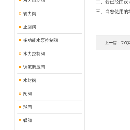
液力自动阀
二、若已经由设
三、当您使用的
管力阀
止回阀
多功能水泵控制阀
上一篇 :
DY
水力控制阀
调流调压阀
水封阀
闸阀
球阀
蝶阀