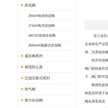
排泥阀
J944X电动排泥阀
J744X角式排泥阀
JM742池底排泥阀
在工业生产中
企业的生产运
JM644X隔膜式排泥阀
用，为系统的
减压阀系列
快开排泥阀的
倒流防止器
阀门的快速开
下，阀门即可
过滤活塞式系列
耐用性是排泥
排气阀
种恶劣环境下
液力自动阀
阀在承受高压、