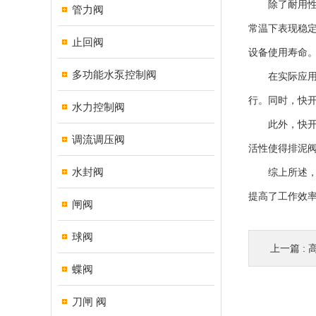
除了耐用性，
管力阀
常温下表现稳
止回阀
设备使用寿命
多功能水泵控制阀
在实际应用中
行。同时，快
水力控制阀
此外，快开排
调流调压阀
活性使得排泥
水封阀
综上所述，快
提高了工作效
闸阀
球阀
上一篇 :
高
蝶阀
刀闸 阀