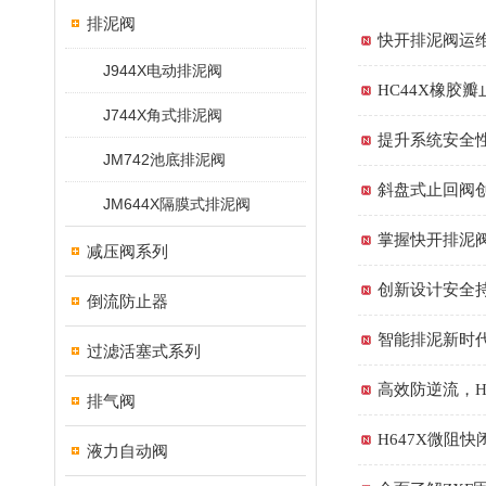
排泥阀
快开排泥阀运
J944X电动排泥阀
HC44X橡胶
J744X角式排泥阀
提升系统安全
JM742池底排泥阀
斜盘式止回阀
JM644X隔膜式排泥阀
掌握快开排泥
减压阀系列
创新设计安全
倒流防止器
智能排泥新时
过滤活塞式系列
高效防逆流，H
排气阀
H647X微阻
液力自动阀