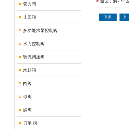
全面了解ZX
管力阀
止回阀
首页
上
多功能水泵控制阀
水力控制阀
调流调压阀
水封阀
闸阀
球阀
蝶阀
刀闸 阀